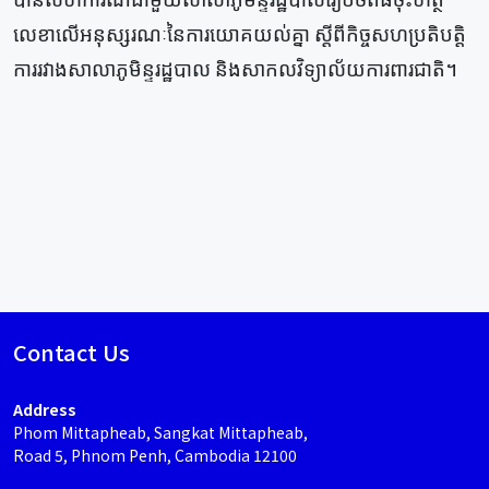
លេខាលើអនុស្សរណៈនៃការយោគយល់គ្នា ស្តីពីកិច្ចសហប្រតិបត្តិ
ការរវាងសាលាភូមិន្ទរដ្ឋបាល និងសាកលវិទ្យាល័យការពារជាតិ។
Contact Us
Address
Phom Mittapheab, Sangkat Mittapheab,
Road 5, Phnom Penh, Cambodia 12100