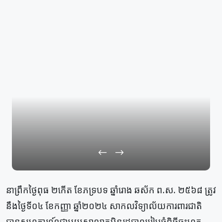
នាព្រឹកថ្ងៃពុធ ២កើត ខែភទ្របទ ឆ្នាំរោង ឆស័ក ព.ស. ២៥៦៨ ត្រូវ
នឹងថ្ងៃទី០៤ ខែកញ្ញា ឆ្នាំ២០២៤ សាកលវិទ្យាល័យការពារជាតិ
បានសហការណ៍ជាមួយសាលាភូមិន្ទរដ្ឋបាលរៀបចំពិធីចុះហត្ថ