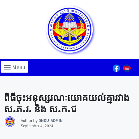
Menu
Lorem ipsum dolor sit amet, consectetur adipiscing elit.
Lorem ipsum dolor sit amet, consectetur adipiscing elit.
Lorem ipsum dolor sit amet, consectetur adipiscing elit.
ពិធីចុះអនុស្សរណៈយោគយល់គ្នារវាង
ស.ភ.រ. និង ស.ក.ជ
Author by
DNDU-ADMIN
September 4, 2024