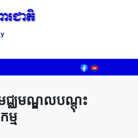
ារជាតិ
ty
Lorem ipsum dolor sit amet, consectetur adipiscing elit.
ជ្ឈមណ្ឌលបណ្ដុះ
កម្ម