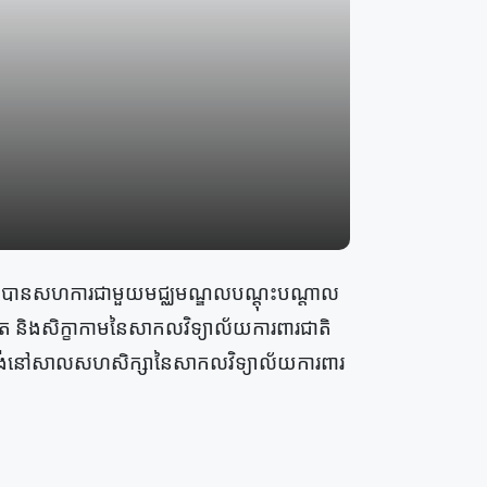
ារជាតិបានសហការជាមួយមជ្ឈមណ្ឌលបណ្ដុះបណ្ដាល
្សិត និងសិក្ខាកាមនៃសាកលវិទ្យាល័យការពារជាតិ
ិងសំណង់នៅសាលសហសិក្សានៃសាកលវិទ្យាល័យការពារ