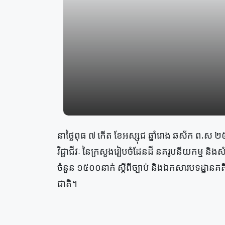
នាថ្ងៃពុធ ៧ កើត ខែអស្សុជ ឆ្នាំរោង ឆស័ក ព.ស
វិជ្ជាជីវៈ នៃក្រសួងរៀបចំដែនដី នគរូបនីយកម្ម និ
ចំនួន ១៥០០នាក់ ស្ដីពីច្បាប់ និងឯកសារបទដ្ឋា
ជាតិ។