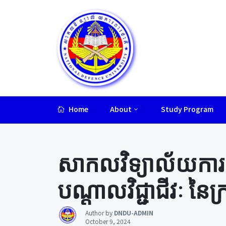
Home
About
Study Program
Lorem ipsum dolor sit amet, consectetur adipiscing elit.
សាកលវិទ្យាល័យកា
បណ្ដាលវិជ្ជាជីវៈ នៃ
Author by
DNDU-ADMIN
October 9, 2024