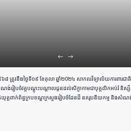
 ២៥៦៨ ត្រូវនឹងថ្ងៃទី០៩ ខែតុលា ឆ្នាំ២0២៤ សាកលវិទ្យាល័យការព
ងសំណង់រៀបចំវគ្គបណ្ដុះបណ្ដាលជូនដល់សិក្ខាកាមជាបុគ្គលិកអប់រំ និស
នគតិយុត្ដពាក់ព័ន្ធក្របខណ្ឌក្រសួងរៀបចំដែនដី នគរូបនីយកម្ម ន