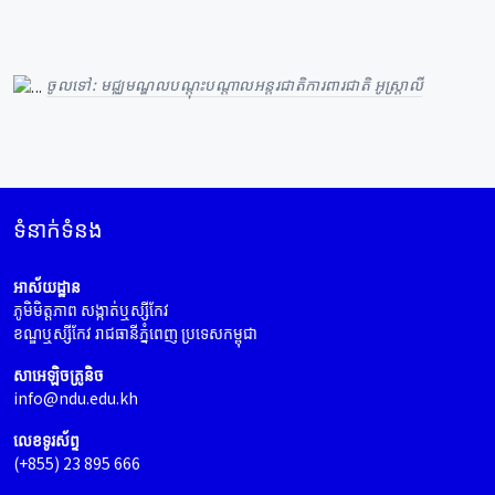
ចូលទៅ: មជ្ឈមណ្ឌលបណ្តុះបណ្តាលអន្តរជាតិការពារជាតិ អូស្រ្តាលី
ទំនាក់ទំនង
អាស័យដ្ឋាន
ភូមិមិត្តភាព សង្កាត់ឬស្សីកែវ
ខណ្ឌឬស្សីកែវ រាជធានីភ្នំពេញ ប្រទេសកម្ពុជា
សាអេឡិចត្រូនិច
info@ndu.edu.kh
លេខទូរស័ព្ទ
(+855) 23 895 666