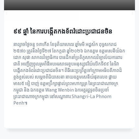
៩៩ ឆ្នាំ នៃការបង្កើតកងទ័ពរំដោះប្រជាជនចិន
នាល្ងាចថ្ងៃចន្ទ ១៣កើត ខែទុតិយាសាឍ ឆ្នាំមមី អដ្ឋស័ក ពុទ្ធសករាជ
២៥៧០ ត្រូវនឹងថ្ងៃទី២៧ ខែកក្កដា ឆ្នាំ២០២៦ ឯកឧត្តម ឧត្តមសេនីយ៍ឯក
ដោក សុផា សាកលវិទ្យាធិការ បានដឹកនាំប្រតិភូសាកលវិទ្យាល័យការពារ
ជាតិ អញ្ជើញចូលរួមពិធីអបអរសាទរខួបអនុស្សាវរីយ៍លើកទី៩៩ នៃទិវា
បង្កើតកងទ័ពរំដោះប្រជាជនចិន។ ពិធីនេះប្រព្រឹត្តទៅក្រោមអធិបតីភាពដ៏
ខ្ពង់ខ្ពស់របស់ សម្តេចពិជ័យសេនា នាយឧត្តមសេនីយ៍ផុតលេខ ផ្កាយ
មាស៥ ទៀ បាញ់ ឧត្តមប្រឹក្សាផ្ទាល់ព្រះមហាក្សត្រ នៃព្រះរាជាណាចក្រ
កម្ពុជា និង ឯកឧត្តម Wang Wenbin ឯកអគ្គរដ្ឋទូតចិនប្រចាំ
ព្រះរាជាណាចក្រកម្ពុជា នៅសណ្ឋាគារ Shangri-La Phnom
Penh៕