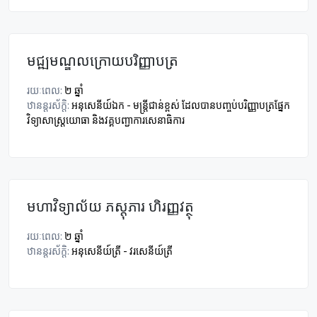
មជ្ឍមណ្ឌលក្រោយបរិញ្ញាបត្រ
រយៈពេល:
២ ឆ្នាំ
ឋានន្តរស័ក្តិ:
អនុសេនីយ៍ឯក - មន្រ្ដីជាន់ខ្ពស់ ដែលបានបញ្ចប់បរិញ្ញាបត្រផ្នែក
វិទ្យាសាស្រ្ដយោធា និងវគ្គបញ្ជាការសេនាធិការ
មហាវិទ្យាល័យ ភស្តុភារ ហិរញ្ញវត្ថុ
រយៈពេល:
២ ឆ្នាំ
ឋានន្តរស័ក្តិ:
អនុសេនីយ៍ត្រី - វរសេនីយ៍ត្រី