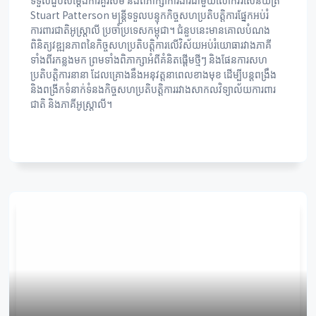
Stuart Patterson មន្ត្រីទទួលបន្ទុកកិច្ចសហប្រតិបត្តិការផ្នែកអប់រំ
ការពារជាតិអូស្រ្តាលី ប្រចាំប្រទេសកម្ពុជា។ ជំនួបនេះមានគោលបំណង
ពិនិត្យវឌ្ឍនភាពនៃកិច្ចសហប្រតិបត្តិការលើវិស័យអប់រំយោធារវាងភាគី
ទាំងពីរកន្លងមក ព្រមទាំងពិភាក្សាអំពីគំនិតផ្តើមថ្មីៗ និងផែនការសហ
ប្រតិបត្តិការនានា ដែលគ្រោងនឹងអនុវត្តនាពេលខាងមុខ ដើម្បីបន្តពង្រឹង
និងពង្រីកទំនាក់ទំនងកិច្ចសហប្រតិបត្តិការរវាងសាកលវិទ្យាល័យការពារ
ជាតិ និងភាគីអូស្រ្តាលី។