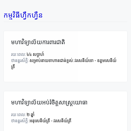
កម្មវិធីហ្វឹកហ្វឺន
មហាវិទ្យាល័យការពារជាតិ
រយៈពេល:
៤៤ សប្តាហ៍
ឋានន្តរស័ក្តិ:
សម្រាប់នាយទាហានជាន់ខ្ពស់: វរសេនីយ៍ទោ - ឧត្តមសេនីយ៍
ត្រី
មហាវិទ្យាល័យអប់រំចិត្តសាស្រ្តយោធា
រយៈពេល:
២ ឆ្នាំ
ឋានន្តរស័ក្តិ:
អនុសេនីយ៍ត្រី - វរសេនីយ៍ត្រី