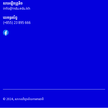
សាអេឡិចត្រូនិច
info@ndu.edu.kh
លេខទូរស័ព្ទ
(+855) 23 895 666
© 2024, សាកលវិទ្យាល័យការពារជាតិ