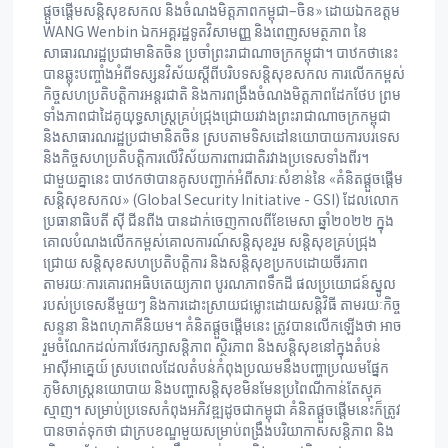
ផ្តួចផ្តើមសន្តិសុខសកល និងចំណងមិត្តភាពកម្ពុជា–ចិន» ដោយឯកឧត្តម
WANG Wenbin ឯកអគ្គរដ្ឋទូតវិសាមញ្ញ និងពេញសមត្ថភាព នៃ
សាធារណរដ្ឋប្រជាមានិតចិន ប្រចាំព្រះរាជាណាចក្រកម្ពុជា។ បាឋកថានេះ
បានឆ្លុះបញ្ចាំងអំពីទស្សនវិស័យស្តីពីបរិបទសន្តិសុខសកល ការលើកកម្ពស់
កិច្ចសហប្រតិបត្តិការអន្តរជាតិ និងការពង្រឹងចំណងមិត្តភាពដែកថែប ព្រម
ទាំងភាពជាដៃគូយុទ្ធសាស្ត្រគ្រប់ជ្រុងជ្រោយរវាងព្រះរាជាណាចក្រកម្ពុជា
និងសាធារណរដ្ឋប្រជាមានិតចិន ស្របតាមទិសដៅនយោបាយការបរទេស
និងកិច្ចសហប្រតិបត្តិការលើវិស័យការពារជាតិរវាងប្រទេសទាំងពីរ។
ជាមួយគ្នានេះ បាឋកថាបានគូសបញ្ជាក់អំពីសារៈសំខាន់នៃ «គំនិតផ្តួចផ្តើម
សន្តិសុខសកល» (Global Security Initiative - GSI) ដែលលោក
ប្រធានាធិបតី ស៊ី ជីនពីង បានដាក់ចេញកាលពីខែមេសា ឆ្នាំ២០២២ ក្នុង
គោលបំណងលើកកម្ពស់គោលការណ៍សន្តិសុខរួម សន្តិសុខគ្រប់ជ្រុង
ជ្រោយ សន្តិសុខសហប្រតិបត្តិការ និងសន្តិសុខប្រកបដោយចីរភាព
តាមរយៈការគោរពអធិបតេយ្យភាព បូរណភាពទឹកដី ផលប្រយោជន៍ស្នូល
របស់ប្រទេសនីមួយៗ និងការដោះស្រាយជម្លោះដោយសន្តិវិធី តាមរយៈកិច្ច
សន្ទនា និងពហុភាគីនិយម។ គំនិតផ្តួចផ្តើមនេះ ត្រូវបានលើកឡើងថា អាច
រួមចំណែកដល់ការថែរក្សាសន្តិភាព ស្ថិរភាព និងសន្តិសុខនៅក្នុងតំបន់
អាស៊ីអាគ្នេយ៍ ស្របពេលដែលតំបន់កំពុងប្រឈមនឹងបញ្ហាប្រឈមផ្នែក
ភូមិសាស្ត្រនយោបាយ និងបញ្ហាសន្តិសុខមិនមែនប្រពៃណីកាន់តែស្មុគ
ស្មាញ។ សម្រាប់ប្រទេសកំពុងអភិវឌ្ឍដូចជាកម្ពុជា គំនិតផ្តួចផ្តើមនេះក៏ត្រូវ
បានចាត់ទុកថា ជាក្របខណ្ឌមួយសម្រាប់ពង្រឹងបរិយាកាសសន្តិភាព និង