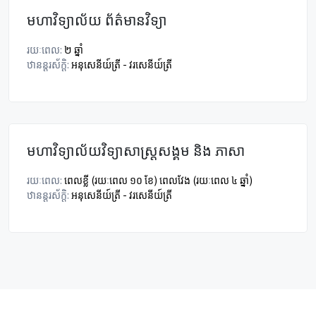
មហាវិទ្យាល័យ ព័ត៌មានវិទ្យា
រយៈពេល:
២ ឆ្នាំ
ឋានន្តរស័ក្តិ:
អនុសេនីយ៍ត្រី - វរសេនីយ៍ត្រី
មហាវិទ្យាល័យវិទ្យាសាស្រ្តសង្គម និង ភាសា
រយៈពេល:
ពេលខ្លី (រយៈពេល ១០ ខែ) ពេលវែង (រយៈពេល ៤ ឆ្នាំ)
ឋានន្តរស័ក្តិ:
អនុសេនីយ៍ត្រី - វរសេនីយ៍ត្រី