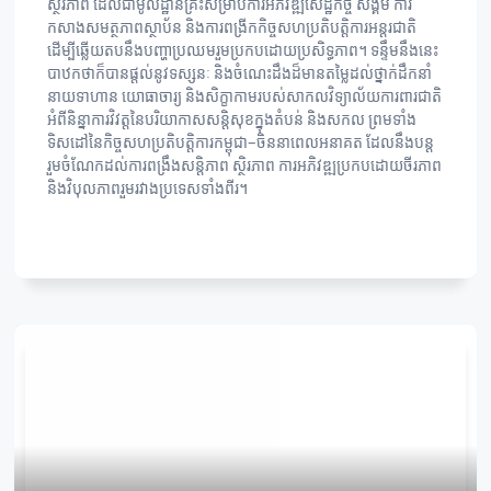
ស្ថិរភាព ដែលជាមូលដ្ឋានគ្រឹះសម្រាប់ការអភិវឌ្ឍសេដ្ឋកិច្ច សង្គម ការ
កសាងសមត្ថភាពស្ថាប័ន និងការពង្រីកកិច្ចសហប្រតិបត្តិការអន្តរជាតិ
ដើម្បីឆ្លើយតបនឹងបញ្ហាប្រឈមរួមប្រកបដោយប្រសិទ្ធភាព។ ទន្ទឹមនឹងនេះ
បាឋកថាក៏បានផ្តល់នូវទស្សនៈ និងចំណេះដឹងដ៏មានតម្លៃដល់ថ្នាក់ដឹកនាំ
នាយទាហាន យោធាចារ្យ និងសិក្ខាកាមរបស់សាកលវិទ្យាល័យការពារជាតិ
អំពីនិន្នាការវិវត្តនៃបរិយាកាសសន្តិសុខក្នុងតំបន់ និងសកល ព្រមទាំង
ទិសដៅនៃកិច្ចសហប្រតិបត្តិការកម្ពុជា–ចិននាពេលអនាគត ដែលនឹងបន្ត
រួមចំណែកដល់ការពង្រឹងសន្តិភាព ស្ថិរភាព ការអភិវឌ្ឍប្រកបដោយចីរភាព
និងវិបុលភាពរួមរវាងប្រទេសទាំងពីរ។