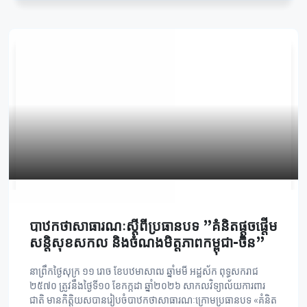
បាឋកថាសាធារណៈស្ដីពីប្រធានបទ ”គំនិតផ្តួចផ្តើម
សន្តិសុខសកល និងចំណងមិត្តភាពកម្ពុជា-ចិន”
នាព្រឹកថ្ងៃសុក្រ ១១ រោច ខែបឋមាសាឍ ឆ្នាំមមី អដ្ឋស័ក ពុទ្ធសករាជ
២៥៧០ ត្រូវនឹងថ្ងៃទី១០ ខែកក្កដា ឆ្នាំ២០២៦ សាកលវិទ្យាល័យការពារ
ជាតិ មានកិត្តិយសបានរៀបចំបាឋកថាសាធារណៈក្រោមប្រធានបទ «គំនិត