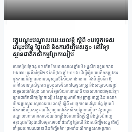
វគ្គបណ្តុះបណ្តាលរយៈពេលខ្លី ស្តីពី «បច្ចេកទេស
ដាំដុះបន្លែ ផ្លែឈើ និងការចិញ្ចឹមសត្វ» នៅវិទ្យា
ស្ថានជាតិកសិកម្មព្រែកលៀប
នារសៀលថ្ងៃចន្ទ ១៥ កើត ខែបឋមាសាឍ ឆ្នាំមមី អដ្ឋស័ក ពុទ្ធសករាជ
២៥៧០ ត្រូវនឹងថ្ងៃទី២៩ ខែមិថុនា ឆ្នាំ២០២៦ ដើម្បីឆ្លើយតបនឹងតម្រូវការ
ក្នុងការអភិវឌ្ឍធនធានមនុស្សលើវិស័យការងារធានា និងចិញ្ចឹមទ័ព ឱ្យ
កាន់តែមានប្រសិទ្ធភាព ស្របតាមទិសដៅយុទ្ធសាស្ត្រ និងសម្រេចបាននូវ
លទ្ធផលជាក់ស្តែង សាកលវិទ្យាល័យការពារជាតិ បានសហការជាមួយវិទ្យា
ស្ថានជាតិកសិកម្មព្រែកលៀប នៃក្រសួងកសិកម្ម រុក្ខាប្រមាញ់ និងនេសាទ
បើកវគ្គបណ្តុះបណ្តាលរយៈពេលខ្លី ស្តីពី «បច្ចេកទេសដាំដុះបន្លែ ផ្លែឈើ
និងការចិញ្ចឹមសត្វ» នៅវិទ្យាស្ថានជាតិកសិកម្មព្រែកលៀប។ វគ្គបណ្តុះ
បណ្តាលនេះ មានគោលបំណងពង្រឹងចំណេះដឹងទ្រឹស្តី និងផ្តល់ជំនាញ
អនុវត្តជាក់ស្តែងលើបច្ចេកទេសដាំដុះបន្លែ ផ្លែឈើ និងការចិញ្ចឹមសត្វ ដើម្បី
គាំទ្រដល់ការងារធានា និងចិញ្ចឹមទ័ព ព្រមទាំងលើកកម្ពស់សមត្ថភាព