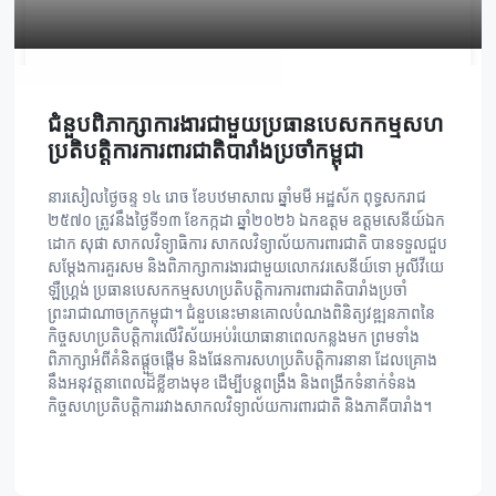
ជំនួបពិភាក្សាការងារជាមួយប្រធានបេសកកម្មសហ
ប្រតិបត្តិការការពារជាតិបារាំងប្រចាំកម្ពុជា
នារសៀលថ្ងៃចន្ទ ១៤ រោច ខែបឋមាសាឍ ឆ្នាំមមី អដ្ឋស័ក ពុទ្ធសករាជ
២៥៧០ ត្រូវនឹងថ្ងៃទី១៣ ខែកក្កដា ឆ្នាំ២០២៦ ឯកឧត្តម ឧត្តមសេនីយ៍ឯក
ដោក សុផា សាកលវិទ្យាធិការ សាកលវិទ្យាល័យការពារជាតិ បានទទួលជួប
សម្តែងការគួរសម និងពិភាក្សាការងារជាមួយលោកវរសេនីយ៍ទោ អូលីវីយេ
ឡឺហ្គ្រង់ ប្រធានបេសកកម្មសហប្រតិបត្តិការការពារជាតិបារាំងប្រចាំ
ព្រះរាជាណាចក្រកម្ពុជា។ ជំនួបនេះមានគោលបំណងពិនិត្យវឌ្ឍនភាពនៃ
កិច្ចសហប្រតិបត្តិការលើវិស័យអប់រំយោធានាពេលកន្លងមក ព្រមទាំង
ពិភាក្សាអំពីគំនិតផ្តួចផ្តើម និងផែនការសហប្រតិបត្តិការនានា ដែលគ្រោង
នឹងអនុវត្តនាពេលដ៏ខ្លីខាងមុខ ដើម្បីបន្តពង្រឹង និងពង្រីកទំនាក់ទំនង
កិច្ចសហប្រតិបត្តិការរវាងសាកលវិទ្យាល័យការពារជាតិ និងភាគីបារាំង។