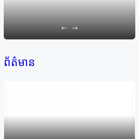
ព័ត៌មាន