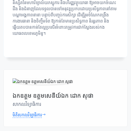
និស្សិតនៃមហាវិទ្យាល័យភស្តុភារ និងហិរញ្ញវត្ថុយោធា ឱ្យអាចយកចំណេះ
ដឹង និងជំនាញដែលទទួលបានទៅអនុវត្តប្រកបដោយប្រសិទ្ធភាពនៅតាម
បណ្តាអង្គភាពនានា បន្ទាប់ពីបញ្ចប់ការសិក្សា ដើម្បីរួមចំណែកពង្រឹង
ការងារធានា និងចិញ្ចឹមទ័ព ឱ្យកាន់តែមានប្រសិទ្ធភាព និរន្តរភាព និង
ឆ្លើយតបបានកាន់តែល្អប្រសើរចំពោះតម្រូវការជាក់ស្តែងរបស់កង
យោធពលខេមរភូមិន្ទ។
ឯកឧត្តម ឧត្តមសេនីយ៍ឯក ដោក សុផា
សាកលវិទ្យាធិការ
មិតិសកលវិទ្យាធិការ