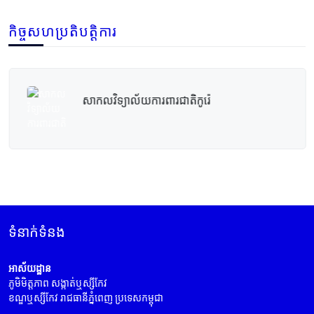
កិច្ចសហប្រតិបត្តិការ
សាកលវិទ្យាល័យការពារជាតិកូរ៉េ
ទំនាក់ទំនង
អាស័យដ្ឋាន
ភូមិមិត្តភាព សង្កាត់ឬស្សីកែវ
ខណ្ឌឬស្សីកែវ រាជធានីភ្នំពេញ ប្រទេសកម្ពុជា