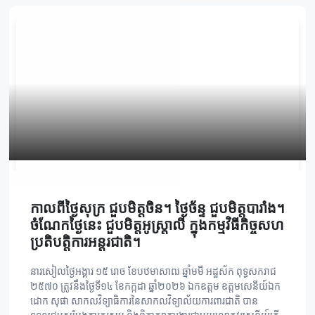
កាលពីថ្ងៃសុក្រ ជួបមិត្តចិន។ ថ្ងៃច័ន្ទ ជួបមិត្តបារាំង។
ចំណែកថ្ងៃនេះ ជួបមិត្តអូស្រ្តាលី ក្នុងកម្មវិធីកិច្ចសហ
ប្រតិបត្តិការអន្តរជាតិ។
នារសៀលថ្ងៃអង្គារ ១៥ រោច ខែបឋមាសាឍ ឆ្នាំមមី អដ្ឋស័ក ពុទ្ធសករាជ
២៥៧០ ត្រូវនឹងថ្ងៃទី១៤ ខែកក្កដា ឆ្នាំ២០២៦ ឯកឧត្តម ឧត្តមសេនីយ៍ឯក
ដោក សុផា សាកលវិទ្យាធិការនៃសាកលវិទ្យាល័យការពារជាតិ បាន
ទទួលជួបសម្តែងការគួរសម និងពិភាក្សាការងារជាមួយលោកវរសេនីយ៍ត្រី